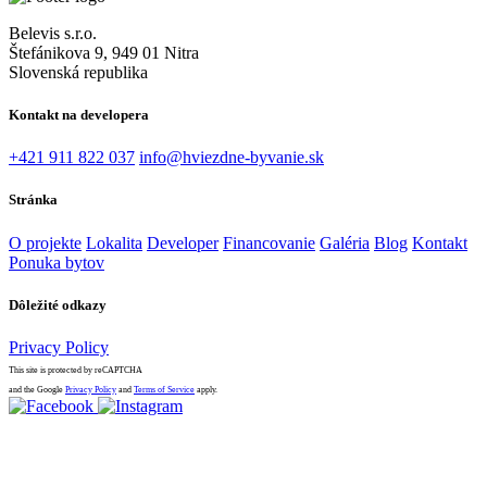
Belevis s.r.o.
Štefánikova 9, 949 01 Nitra
Slovenská republika
Kontakt na developera
+421 911 822 037
info@hviezdne-byvanie.sk
Stránka
O projekte
Lokalita
Developer
Financovanie
Galéria
Blog
Kontakt
Ponuka bytov
Dôležité odkazy
Privacy Policy
This site is protected by reCAPTCHA
and the Google
Privacy Policy
and
Terms of Service
apply.