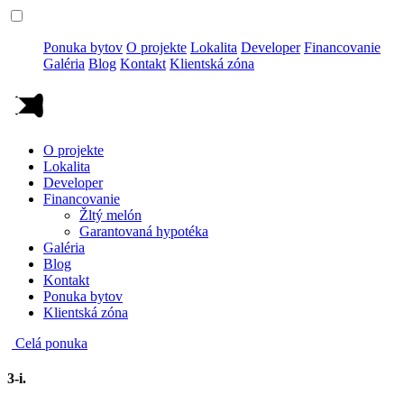
Ponuka bytov
O projekte
Lokalita
Developer
Financovanie
Galéria
Blog
Kontakt
Klientská zóna
O projekte
Lokalita
Developer
Financovanie
Žltý melón
Garantovaná hypotéka
Galéria
Blog
Kontakt
Ponuka bytov
Klientská zóna
Celá ponuka
3-i.