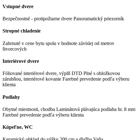
Vstupné dvere
Bezpečnostné - protipožiarne dvere
Panoramatický priezorník
Stropné chladenie
Zahrnuté v cene bytu spolu v hodnote závislej od metrov
štvorcových
Interiérové dvere
Fóliované interiérové dvere, výplň DTD
Plné s obložkovou
zárubňou, interiérové kovanie
Farebné prevedenie podľa výberu
klienta
Podlahy
Obytné miestnosti, chodba
Laminátová plávajúca podlaha hr. 8 mm
Farebné prevedenie podľa výberu klienta
Kúpeľne, WC
Keramický obklad do výšky 200 cm a dlažba
Vaňa