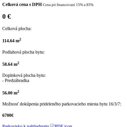
Celková cena s DPH
Cena pri
financovaní
15% a 85%
0 €
Celková plocha:
2
114.64 m
Podlahová plocha bytu:
2
58.64 m
Doplnková plocha bytu:
- Predzáhradka
2
56.00 m
Možnosť dokúpenia prideleného parkovacieho miesta bytu 16/3/7:
6700€
Parkovisko k nahliadnutiu