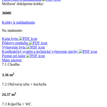
Možnosť dokúpenia kobky:
3600€
Kobky k nahliadnutiu
Na stiahnutie:
Karta bytu
Pôdorys podlažia
Vybavenie bytu
Konštrukčný systém a technické vybavenie stavby
Postup pri kúpe
Mám záujem
7.1 Chodba
2
3.36 m
7.2 Obývacia izba + kuchyňa
2
24.37 m
7.3 Kúpeľňa + WC