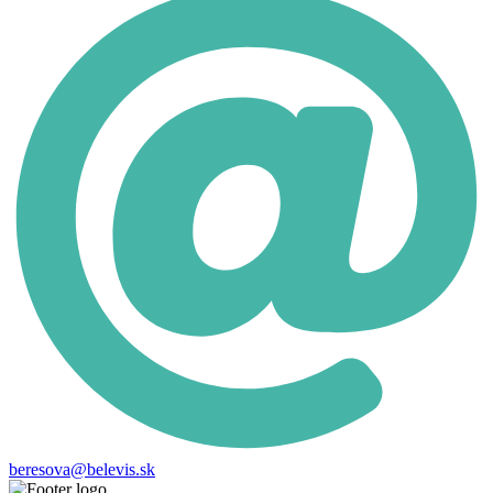
beresova@belevis.sk