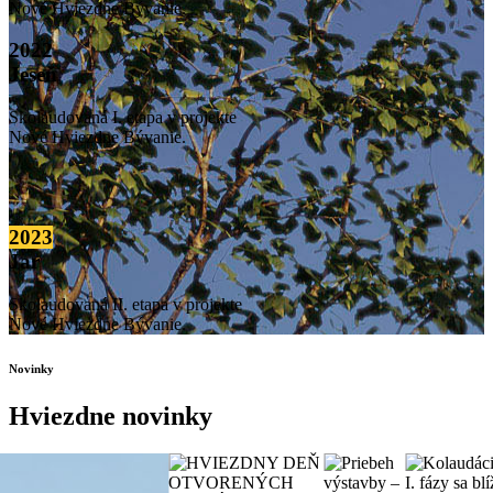
Nové Hviezdne Bývanie.
2022
Jeseň
Skolaudovaná I. etapa v projekte
Nové Hviezdne Bývanie.
2023
Jar
Skolaudovaná II. etapa v projekte
Nové Hviezdne Bývanie.
Novinky
Hviezdne novinky