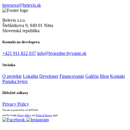
beresova@belevis.sk
Belevis s.r.o.
Štefánikova 9, 949 01 Nitra
Slovenská republika
Kontakt na developera
+421 911 822 037
info@hviezdne-byvanie.sk
Stránka
O projekte
Lokalita
Developer
Financovanie
Galéria
Blog
Kontakt
Ponuka bytov
Dôležité odkazy
Privacy Policy
This site is protected by reCAPTCHA
and the Google
Privacy Policy
and
Terms of Service
apply.