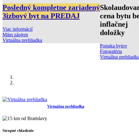
Posledný kompletne zariadený
Skolaudova
3izbový byt na PREDAJ
cena bytu b
inflačnej
Viac informácií
doložky
Mám záujem
Virtuálna prehliadka
Ponuka bytov
Fotogaléria
Virtuálna prehliadk
Virtuálna prehliadka
Stropné chladenie