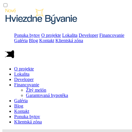
Ponuka bytov
O projekte
Lokalita
Developer
Financovanie
Galéria
Blog
Kontakt
Klientská zóna
O projekte
Lokalita
Developer
Financovanie
Žltý melón
Garantovaná hypotéka
Galéria
Blog
Kontakt
Ponuka bytov
Klientská zóna