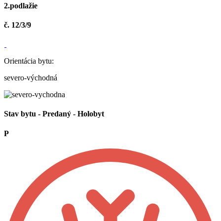
2.podlažie
č. 12/3/9
Orientácia bytu:
severo-východná
Stav bytu -
Predaný
- Holobyt
P