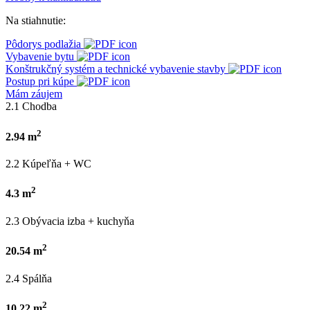
Na stiahnutie:
Pôdorys podlažia
Vybavenie bytu
Konštrukčný systém a technické vybavenie stavby
Postup pri kúpe
Mám záujem
2.1 Chodba
2
2.94 m
2.2 Kúpeľňa + WC
2
4.3 m
2.3 Obývacia izba + kuchyňa
2
20.54 m
2.4 Spálňa
2
10.22 m