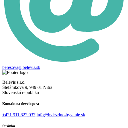
beresova@belevis.sk
Belevis s.r.o.
Štefánikova 9, 949 01 Nitra
Slovenská republika
Kontakt na developera
+421 911 822 037
info@hviezdne-byvanie.sk
Stránka