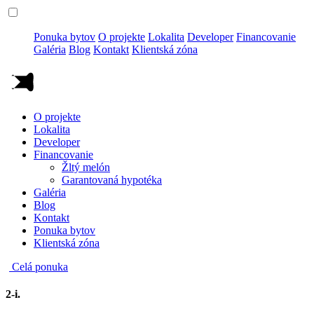
Ponuka bytov
O projekte
Lokalita
Developer
Financovanie
Galéria
Blog
Kontakt
Klientská zóna
O projekte
Lokalita
Developer
Financovanie
Žltý melón
Garantovaná hypotéka
Galéria
Blog
Kontakt
Ponuka bytov
Klientská zóna
Celá ponuka
2-i.