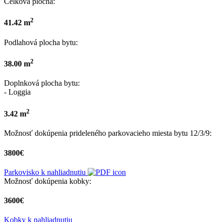
Celková plocha:
2
41.42 m
Podlahová plocha bytu:
2
38.00 m
Doplnková plocha bytu:
- Loggia
2
3.42 m
Možnosť dokúpenia prideleného parkovacieho miesta bytu 12/3/9:
3800€
Parkovisko k nahliadnutiu
Možnosť dokúpenia kobky:
3600€
Kobky k nahliadnutiu