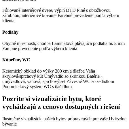
Fóliované interiérové dvere, výplň DTD
Plné s obložkovou
zárubňou, interiérové kovanie
Farebné prevedenie podľa výberu
klienta
Podlahy
Obytné miestnosti, chodba
Laminátová plávajúca podlaha hr. 8 mm
Farebné prevedenie podľa výberu klienta
Kúpeľne, WC
Keramický obklad do výšky 200 cm a dlažba
Vaňa
akrylová/sprchový kút
Umývadlo so skrinkou
Batérie -
umývadlová, vaňová, sprchový set
Závesné WC so sedadlom
Podomietkový systém WC s tlačidlom
Pozrite si vizualizácie bytu, ktoré
vychádzajú z cenovo dostupných riešení
Ilustračné vizualizácie našich bytov pripravených pre vaše Hviezdne
bývanie