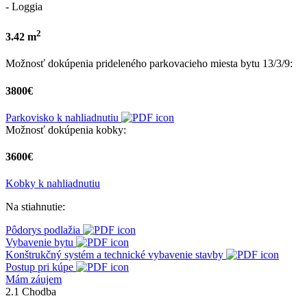
- Loggia
2
3.42 m
Možnosť dokúpenia prideleného parkovacieho miesta bytu 13/3/9:
3800€
Parkovisko k nahliadnutiu
Možnosť dokúpenia kobky:
3600€
Kobky k nahliadnutiu
Na stiahnutie:
Pôdorys podlažia
Vybavenie bytu
Konštrukčný systém a technické vybavenie stavby
Postup pri kúpe
Mám záujem
2.1 Chodba