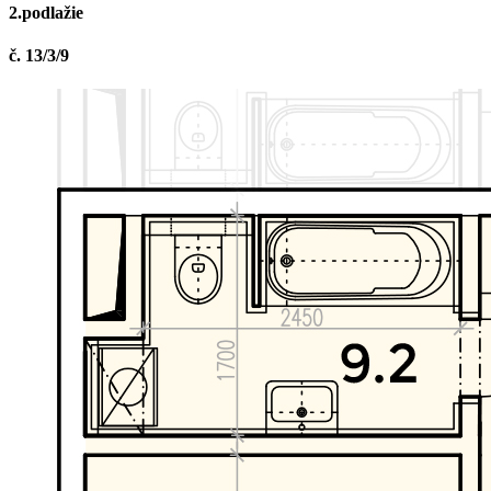
2.podlažie
č. 13/3/9