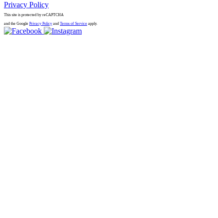
Privacy Policy
This site is protected by reCAPTCHA
and the Google
Privacy Policy
and
Terms of Service
apply.