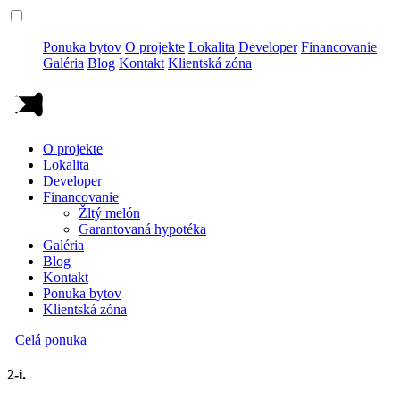
Ponuka bytov
O projekte
Lokalita
Developer
Financovanie
Galéria
Blog
Kontakt
Klientská zóna
O projekte
Lokalita
Developer
Financovanie
Žltý melón
Garantovaná hypotéka
Galéria
Blog
Kontakt
Ponuka bytov
Klientská zóna
Celá ponuka
2-i.