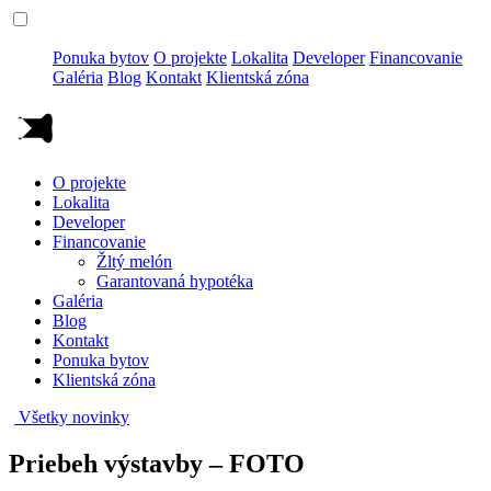
Ponuka bytov
O projekte
Lokalita
Developer
Financovanie
Galéria
Blog
Kontakt
Klientská zóna
O projekte
Lokalita
Developer
Financovanie
Žltý melón
Garantovaná hypotéka
Galéria
Blog
Kontakt
Ponuka bytov
Klientská zóna
Všetky novinky
Priebeh výstavby – FOTO