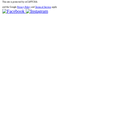
This site is protected by reCAPTCHA
and the Google
Privacy Policy
and
Terms of Service
apply.