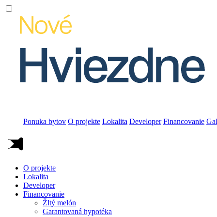
Ponuka bytov
O projekte
Lokalita
Developer
Financovanie
Gal
O projekte
Lokalita
Developer
Financovanie
Žltý melón
Garantovaná hypotéka