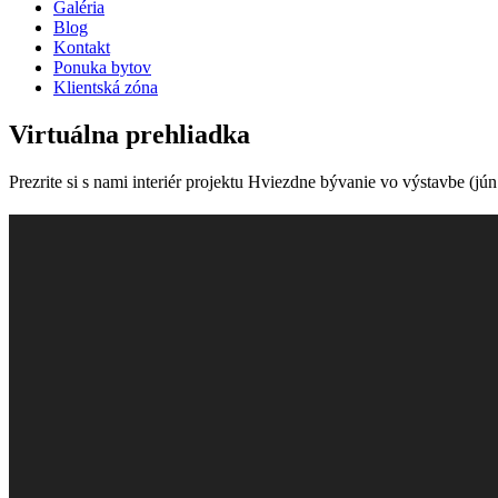
Galéria
Blog
Kontakt
Ponuka bytov
Klientská zóna
Virtuálna prehliadka
Prezrite si s nami interiér projektu Hviezdne bývanie vo výstavbe (jún