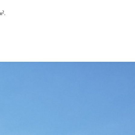
2
 m
.